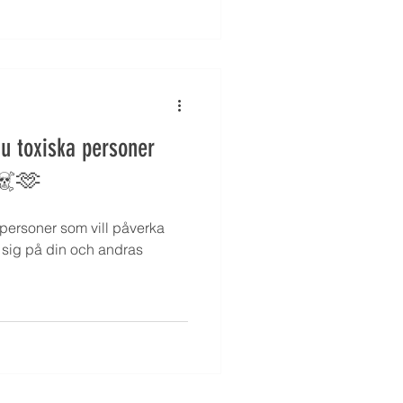
du toxiska personer
t☠️🫶
personer som vill påverka
o sig på din och andras