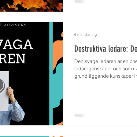
6 min läsning
Destruktiva ledare: D
Den svage ledaren är en chef
ledaregenskaper och som i vi
grundläggande kunskaper in