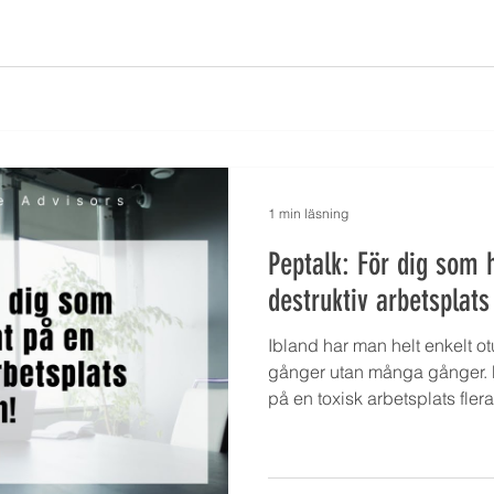
1 min läsning
Peptalk: För dig som
destruktiv arbetsplats
Ibland har man helt enkelt otu
gånger utan många gånger. 
på en toxisk arbetsplats fler
det kan vara stressande och 
motstånd vad man än säger e