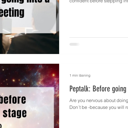
confident before stepping in
1 min läsning
Peptalk: Before going
Are you nervous about doing
Don´t be -because you will ro