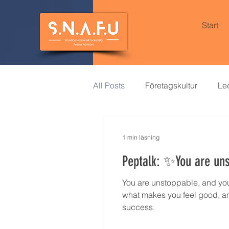
Start
All Posts
Företagskultur
Le
Mobbing och kränkande särbe
1 min läsning
Peptalk: ✨You are un
Meditation
You are unstoppable, and you 
what makes you feel good, an
success.