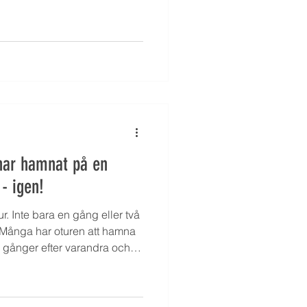
 har hamnat på en
 - igen!
r. Inte bara en gång eller två
Många har oturen att hamna
a gånger efter varandra och
frustrerande att möta på
ller gör.