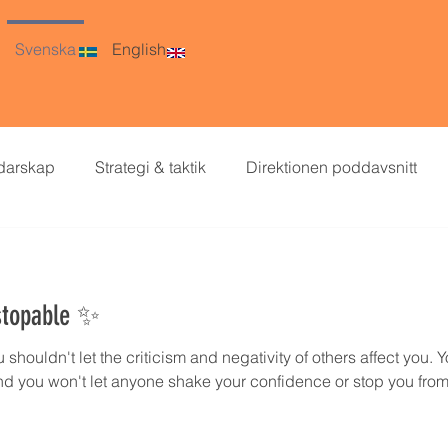
Svenska
English
darskap
Strategi & taktik
Direktionen poddavsnitt
handling
Förhandlingsteknik
Bias
Karaktärer på
stopable ✨
shouldn't let the criticism and negativity of others affect you
d you won't let anyone shake your confidence or stop you fro