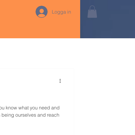
Logga in
 jobbet
Peptalk
. You know what you need and
m being ourselves and reach