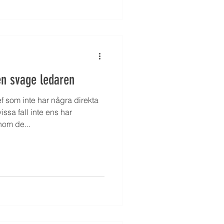
en svage ledaren
 som inte har några direkta
ssa fall inte ens har
om de...