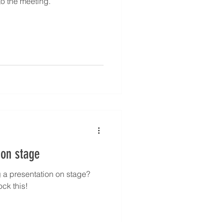
to the meeting.
 on stage
 a presentation on stage?
ck this!