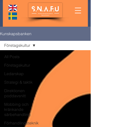
Kunskapsbanken
Företagskultur
All Posts
Företagskultur
Ledarskap
Strategi & taktik
Direktionen
poddavsnitt
Mobbing och
kränkande
särbehandling
Förhandlingsteknik