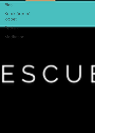
Bias
Karaktärer på
jobbet
Peptalk
Meditation